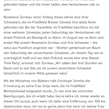
gefunden haben und die ihnen helfen, dem Verstorbenen nah zu
sein:
Rosemarie Zornkau verlor Anfang dieses Jahres eine ihrer
Schwestern, die im FriedWald Bremer Schweiz ihre letzte Ruhe
gefunden hat. Bei der Trauerfeier im FriedWald beschloss sie mit
einer weiteren Schwester, jeden Geburtstag der Verstorbenen mit
einem Picknick am Baumgrab zu feiern. Im August war es dann zum
ersten Mal soweit. Rosemarie Zornkau und ihre Schwester – die
extra aus Frankfurt angereist war – feierten gemeinsam am Baum
den Geburtstag der verstorbenen Schwester. „An diesem Tag war es
unerträglich heiß und aus dem Picknick wurde eher eine Wasser-
Trink-Party“, erinnert sich Zornkau. „Wir saßen fast drei Stunden am
Baum und es war fast, als ob unsere verstorbene Schwester
tatsächlich in unserer Mitte gewesen wäre.“
Mit der Mitnahme von Blättern hält Christoph Schmitz die
Erinnerung an seine Frau Antje wach, die im FriedWald
Reinhardswald beigesetzt wurde. „Es war eine der schönsten
Beerdigungen, die ich erlebt habe. Gerne kehre ich immer wieder an
diesen Ort zurück, auch wenn ich dafür eine Entfernung von 300 km
überbrücken muss. Ich tue es gerne, denn hier kann ich meiner Frau