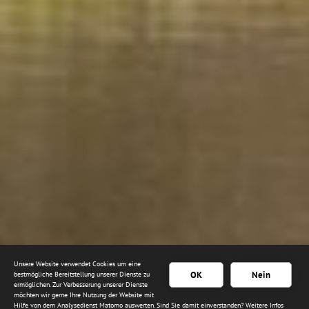
Unsere Website verwendet Cookies um eine
OK
Nein
bestmögliche Bereitstellung unserer Dienste zu
ermöglichen. Zur Verbesserung unserer Dienste
möchten wir gerne Ihre Nutzung der Website mit
Hilfe von dem Analysedienst Matomo auswerten. Sind Sie damit einverstanden? Weitere Infos