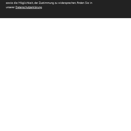
sowie die Möglichkeit, der Zustimmung zu widersprechen, finden Sie in
unserer
Datenschutzerklärung
.
Herzlich Willkommen
Weil es eine Frage des Vertrauens ist...
Über den Tod zu Lebzeiten sprechen?
Viele Menschen haben dieses Thema lange gemieden. Doch immer
mehr erkennen, wie wichtig es ist, rechtzeitig vorzusorgen – aus
Verantwortung gegenüber den Menschen, die bleiben. Wer vorsorgt,